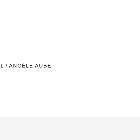
É
AL
/
ANGÈLE AUBÉ