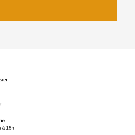
sier
r
rie
h à 18h