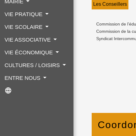
MAIRIE
Les Conseillers
VIE PRATIQUE
Commission de l’éduc
VIE SCOLAIRE
Commission de la cul
Syndicat Intercommu
VIE ASSOCIATIVE
VIE ÉCONOMIQUE
CULTURES / LOISIRS
ENTRE NOUS
language
Coordo