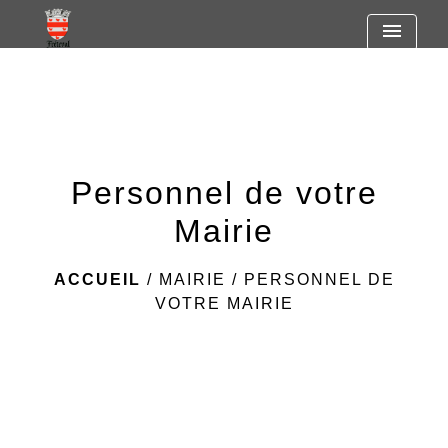
https://www.googletagmanager.com/gtag/js?id=G-
menu
R7SF805ST2
Personnel de votre
Mairie
ACCUEIL
/
MAIRIE
/
PERSONNEL DE
VOTRE MAIRIE