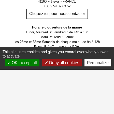
41160 Fréteval - FRANCE
+33 2 54 82 63 52
Cliquez ici pour nous contacter
Horaire d'ouverture de la mairie
Lundi, Mercredi et Vendredi : de 14h à 18h
Mardi et Jeudi : Fermé
les 2ème et 3ème Samedis de chaque mois : de 9h à 12h
Possibilité d'être reçu sur RDV.
This site uses cookies and gives you control over what you want
to activate
OK, accept all
Deny all cookies
Personalize
Mentions légales
-
Politique de confidentialité
-
Accessibilité
-
Application mobile Localiti
-
Plan du site
-
Gestion des cookies
Site créé en partenariat avec Réseau des Communes