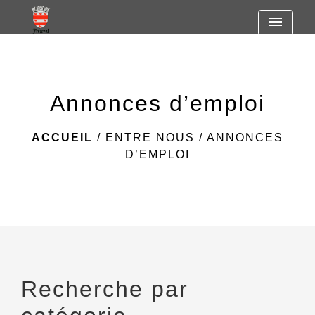
https://www.googletagmanager.com/gtag/js?id=G-
menu
R7SF805ST2
Annonces d’emploi
ACCUEIL
/
ENTRE NOUS
/
ANNONCES
D’EMPLOI
Recherche par