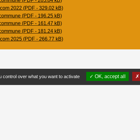
commune (PDF - 205.04 kB)
com 2022 (PDF - 329.02 kB)
commune (PDF - 196.25 kB)
commune (PDF - 161.47 kB)
commune (PDF - 181.24 kB)
com 2025 (PDF - 266.77 kB)
 control over what you want to activate
OK, accept all
Contacts
Commune de Fréteval
31 rue Louis et Marie-Louise Tes
41160 Fréteval - FRANCE