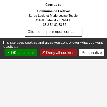
Contacts
Commune de Fréteval
31 rue Louis et Marie-Louise Tessier
41160 Fréteval - FRANCE
+33 2 54 82 63 52
Cliquez ici pour nous contacter
This site uses cookies and gives you control over what you want
Horaire d'ouverture de la mairie
to activate
Lundi, Mercredi et Vendredi : de 14h à 18h
OK, accept all
Deny all cookies
Personalize
Mardi et Jeudi : Fermé
les 2ème et 3ème Samedis de chaque mois : de 9h à 12h
Possibilité d'être reçu sur RDV.
Mentions légales
-
Politique de confidentialité
-
Accessibilité
-
Application mobile Localiti
-
Plan du site
-
Gestion des cookies