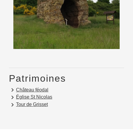
Patrimoines
keyboard_arrow_right
Château féodal
keyboard_arrow_right
Église St Nicolas
keyboard_arrow_right
Tour de Grisset