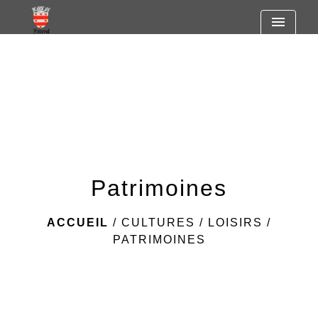
https://www.googletagmanager.com/gtag/js?id=G-
menu
R7SF805ST2
Patrimoines
ACCUEIL
/
CULTURES / LOISIRS
/
PATRIMOINES