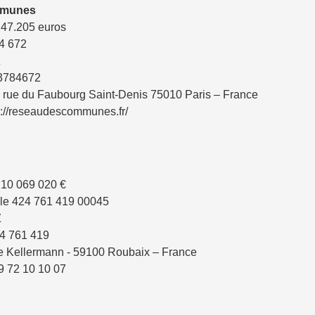
mmunes
 47.205 euros
4 672
Z
93784672
2, rue du Faubourg Saint-Denis 75010 Paris – France
s://reseaudescommunes.fr/
 10 069 020 €
ole 424 761 419 00045
Z
24 761 419
rue Kellermann - 59100 Roubaix – France
9 72 10 10 07