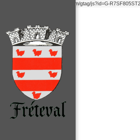
https://www.googletagmanager.com/gtag/js?id=G-R7SF805ST