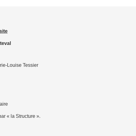
site
teval
rie-Louise Tessier
aire
ar « la Structure ».