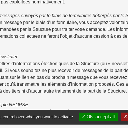
t pas exploitées nominativement.
messages envoyés par le biais de formulaires hébergés par le S
un message par le biais d’un formulaire, vous acceptez volonta
andées par la Structure pour traiter votre demande. Les informat
mations collectées ne feront l’objet d’aucune cession à des tiers
Newsletter
lettres d’informations électroniques de la Structure (ou « newsle
l. Si vous souhaitez ne plus recevoir de messages de la part de
quant sur le lien en bas du prochain message que vous recevrez 
vent qu’à transmettre les éléments d’information proposés. Ces a
des tiers ni d’aucun autre traitement de la part de la Structure.
ompte NEOPSE
e NEOPSE, qui peut être utilisé pour la contribution sur le Site
 control over what you want to activate
OK, accept all
ditions Générales d’Utilisation dédiées, proposées avant toute in