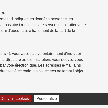
ite
irement d’indiquer les données personnelles
ions ainsi recueillies ne servent qu’à traiter votre
 ni d’aucun autre traitement de la part de la
tters »), vous acceptez volontairement d’indiquer
 la Structure après inscription, vous pouvez vous
par voie électronique. Les adresses e-mail ainsi
dresses électroniques collectées ne feront l’objet
 selon les fonctionnalités activées par la Structure,
Deny all cookies
Personalize
scription.