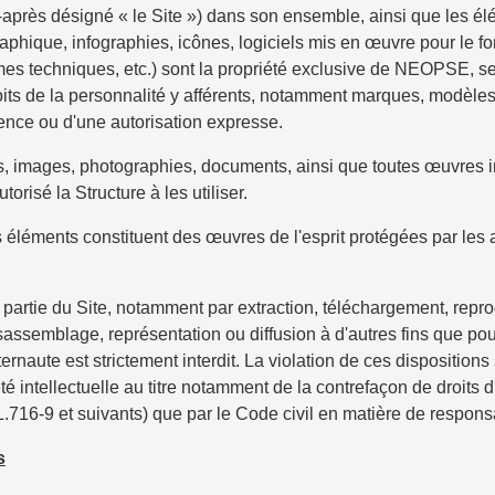
ci-après désigné « le Site ») dans son ensemble, ainsi que les
graphique, infographies, icônes, logiciels mis en œuvre pour le 
es techniques, etc.) sont la propriété exclusive de NEOPSE, seule
roits de la personnalité y afférents, notamment marques, modèles, d
icence ou d'une autorisation expresse.
es, images, photographies, documents, ainsi que toutes œuvres in
torisé la Structure à les utiliser.
éléments constituent des œuvres de l'esprit protégées par les ar
 partie du Site, notamment par extraction, téléchargement, repro
assemblage, représentation ou diffusion à d'autres fins que pou
ternaute est strictement interdit. La violation de ces dispositio
é intellectuelle au titre notamment de la contrefaçon de droits d'
.716-9 et suivants) que par le Code civil en matière de responsabil
s