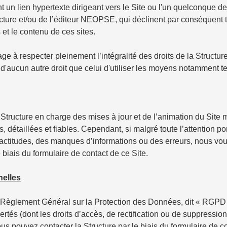
nt un lien hypertexte dirigeant vers le Site ou l'un quelconque 
ucture et/ou de l’éditeur NEOPSE, qui déclinent par conséquent 
 et le contenu de ces sites.
ge à respecter pleinement l’intégralité des droits de la Structure 
 d'aucun autre droit que celui d'utiliser les moyens notamment te
 Structure en charge des mises à jour et de l’animation du Site m
s, détaillées et fiables. Cependant, si malgré toute l’attention 
actitudes, des manques d’informations ou des erreurs, nous vous 
 biais du formulaire de contact de ce Site.
elles
èglement Général sur la Protection des Données, dit « RGPD »,
bertés (dont les droits d’accès, de rectification ou de suppressi
ous pouvez contacter la Structure par le biais du formulaire de c