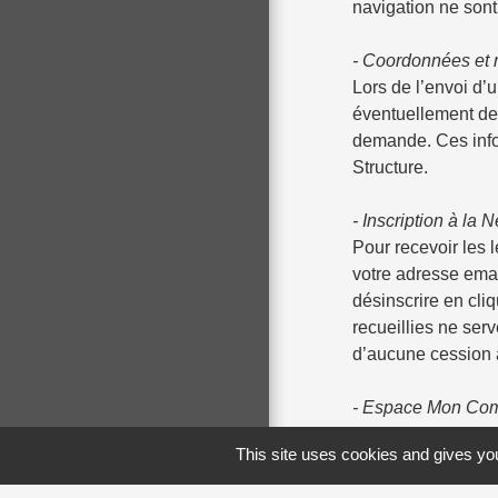
navigation ne son
- Coordonnées et 
Lors de l’envoi d’
éventuellement dem
demande. Ces infor
Structure.
- Inscription à la 
Pour recevoir les 
votre adresse emai
désinscrire en cli
recueillies ne ser
d’aucune cession à 
- Espace Mon C
L’Espace Mon Compt
This site uses cookies and gives you
fait l’objet de Con