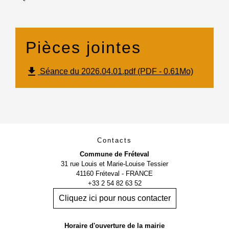
Pièces jointes
file_download
Séance du 2026.04.01.pdf (PDF - 0.61Mo)
Contacts
Commune de Fréteval
31 rue Louis et Marie-Louise Tessier
41160 Fréteval - FRANCE
+33 2 54 82 63 52
Cliquez ici pour nous contacter
Horaire d'ouverture de la mairie