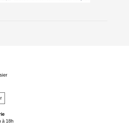
sier
r
rie
h à 18h