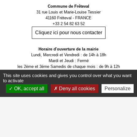
Commune de Fréteval
31 rue Louis et Marie-Louise Tessier
41160 Fréteval - FRANCE
+33 2 54 82 63 52
Cliquez ici pour nous contacter
Horaire d'ouverture de la mairie
Lundi, Mercredi et Vendredi : de 14h à 18h
Mardi et Jeudi : Fermé
les 2ème et 3ème Samedis de chaque mois : de 9h à 12h
Possibilité d'être reçu sur RDV.
This site uses cookies and gives you control over what you want
to activate
OK, accept all
Deny all cookies
Personalize
Mentions légales
-
Politique de confidentialité
-
Accessibilité
-
Application mobile Localiti
-
Plan du site
-
Gestion des cookies