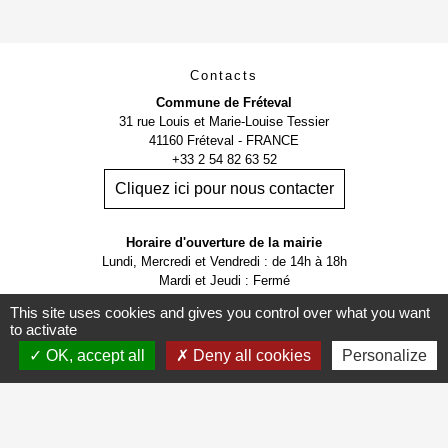
Contacts
Commune de Fréteval
31 rue Louis et Marie-Louise Tessier
41160 Fréteval - FRANCE
+33 2 54 82 63 52
Cliquez ici pour nous contacter
Horaire d'ouverture de la mairie
Lundi, Mercredi et Vendredi : de 14h à 18h
Mardi et Jeudi : Fermé
les 2ème et 3ème Samedis de chaque mois : de 9h à 12h
This site uses cookies and gives you control over what you want
Possibilité d'être reçu sur RDV.
to activate
OK, accept all
Deny all cookies
Personalize
Mentions légales
-
Politique de confidentialité
-