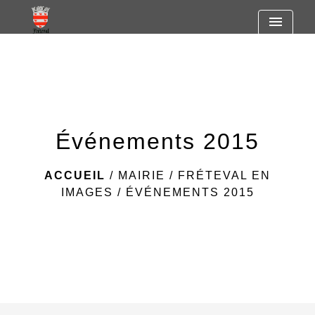
https://www.googletagmanager.com/gtag/js?id=G-
menu
R7SF805ST2
Événements 2015
ACCUEIL
/
MAIRIE
/
FRÉTEVAL EN
IMAGES
/
ÉVÉNEMENTS 2015