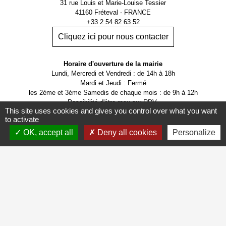
31 rue Louis et Marie-Louise Tessier
41160 Fréteval - FRANCE
+33 2 54 82 63 52
Cliquez ici pour nous contacter
Horaire d'ouverture de la mairie
Lundi, Mercredi et Vendredi : de 14h à 18h
Mardi et Jeudi : Fermé
les 2ème et 3ème Samedis de chaque mois : de 9h à 12h
Possibilité d'être reçu sur RDV.
This site uses cookies and gives you control over what you want
to activate
OK, accept all
Deny all cookies
Personalize
Mentions légales
-
Politique de confidentialité
-
Accessibilité
-
Application mobile Localiti
-
Plan du site
-
Gestion des cookies
Site créé en partenariat avec Réseau des Communes