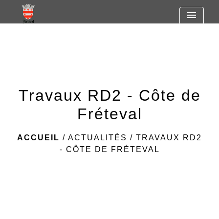
https://www.googletagmanager.com/gtag/js?id=G-
menu
R7SF805ST2
Travaux RD2 - Côte de
Fréteval
ACCUEIL
/
ACTUALITÉS
/
TRAVAUX RD2
- CÔTE DE FRÉTEVAL