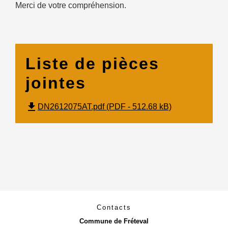
Merci de votre compréhension.
Liste de pièces
jointes
file_download
DN2612075AT.pdf (PDF - 512.68 kB)
Contacts
Commune de Fréteval