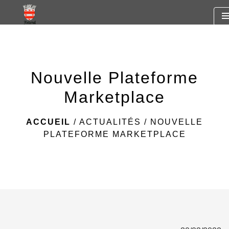
https://www.googletagmanager.com/gtag/js?id=G-
me
R7SF805ST2
Nouvelle Plateforme
Marketplace
ACCUEIL
/
ACTUALITÉS
/
NOUVELLE
PLATEFORME MARKETPLACE