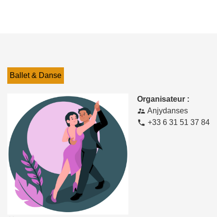
Ballet & Danse
Organisateur :
Anjydanses
supervisor_account
+33 6 31 51 37 84
phone