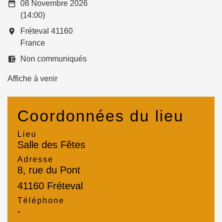
date_range
08 Novembre 2026
(14:00)
room
Fréteval 41160
France
account_balance_wallet
Non communiqués
Affiche à venir
Coordonnées du lieu
Lieu
Salle des Fêtes
Adresse
8, rue du Pont
41160 Fréteval
Téléphone
-