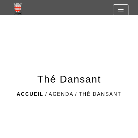
https://www.googletagmanager.com/gtag/js?id=G-
menu
R7SF805ST2
Thé Dansant
ACCUEIL
/
AGENDA
/
THÉ DANSANT