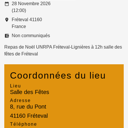
date_range
28 Novembre 2026
(12:00)
room
Fréteval 41160
France
account_balance_wallet
Non communiqués
Repas de Noël UNRPA Fréteval-Lignières à 12h salle des
fêtes de Fréteval
Coordonnées du lieu
Lieu
Salle des Fêtes
Adresse
8, rue du Pont
41160 Fréteval
Téléphone