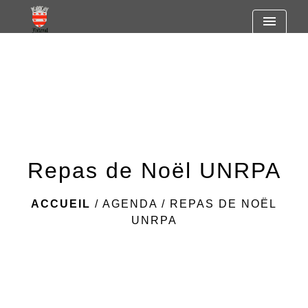
https://www.googletagmanager.com/gtag/js?id=G-
menu
R7SF805ST2
Repas de Noël UNRPA
ACCUEIL
/
AGENDA
/
REPAS DE NOËL
UNRPA