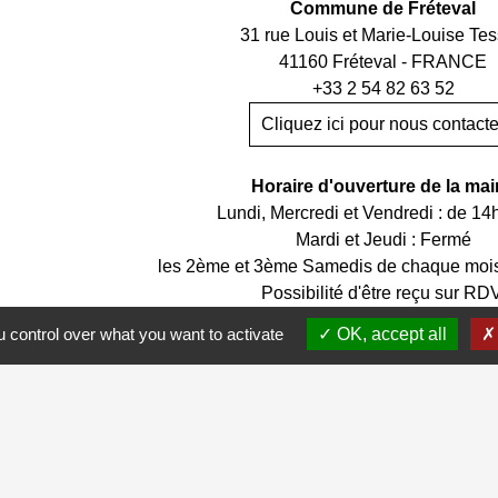
Commune de Fréteval
31 rue Louis et Marie-Louise Tes
41160 Fréteval - FRANCE
+33 2 54 82 63 52
Cliquez ici pour nous contacte
Horaire d'ouverture de la mai
Lundi, Mercredi et Vendredi : de 14
Mardi et Jeudi : Fermé
les 2ème et 3ème Samedis de chaque mois
Possibilité d'être reçu sur RD
 control over what you want to activate
OK, accept all
s
-
Politique de confidentialité
-
Accessibilité
-
Application mo