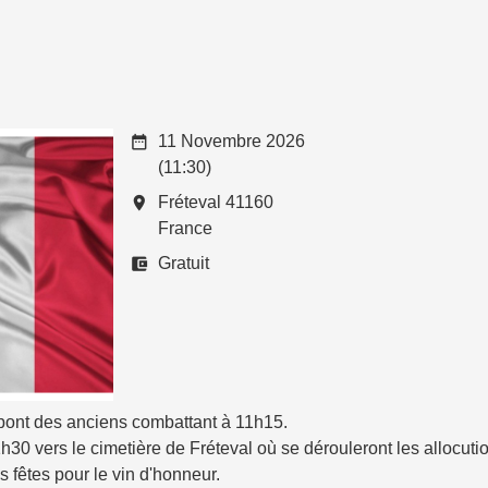
date_range
11 Novembre 2026
(11:30)
room
Fréteval 41160
France
account_balance_wallet
Gratuit
ont des anciens combattant à 11h15.
h30 vers le cimetière de Fréteval où se dérouleront les allocuti
s fêtes pour le vin d'honneur.