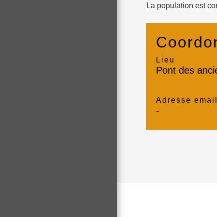
La population est co
Coordon
Lieu
Pont des anci
Adresse emai
-