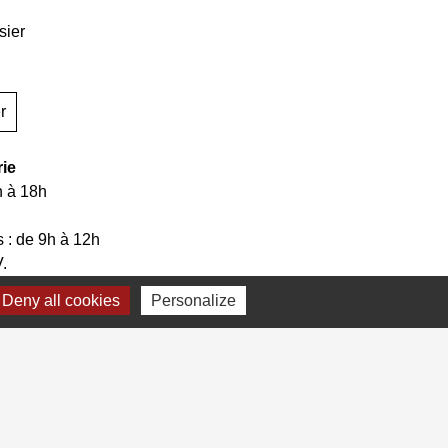
sier
r
rie
h à 18h
 : de 9h à 12h
V.
Deny all cookies
Personalize
bile Localiti
-
Plan du site
-
Gestion des cookies