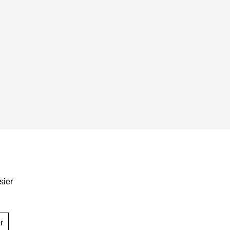
sier
r