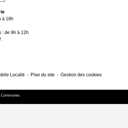
rie
h à 18h
 : de 9h à 12h
V.
bile Localiti
-
Plan du site
-
Gestion des cookies
es Communes